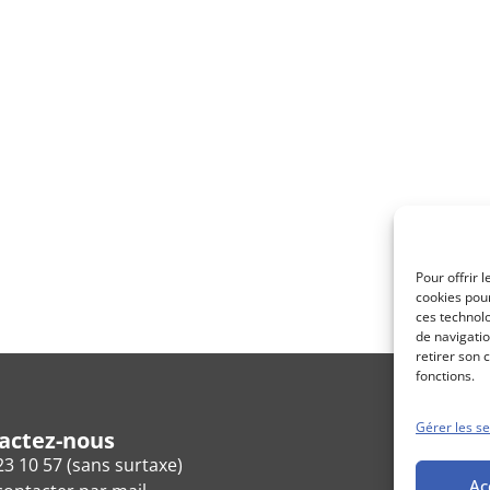
Pour offrir 
cookies pour
ces technol
de navigatio
retirer son 
fonctions.
Gérer les se
actez-nous
23 10 57 (sans surtaxe)
Ac