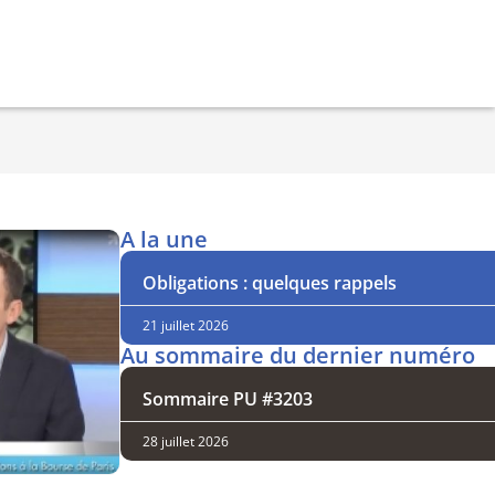
A la une
Obligations : quelques rappels
21 juillet 2026
Au sommaire du dernier numéro
Sommaire PU #3203
28 juillet 2026