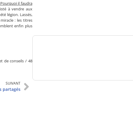
 Pourquoi il faudra
Analysez
sisté à vendre aux
été légion. Lassés,
nos performances
iracle : les titres
emblent enfin plus
Consultez
t de conseils / 48
un numéro explicatif
SUIVANT
us partagés
Bénéficiez
d'un essai gratuit