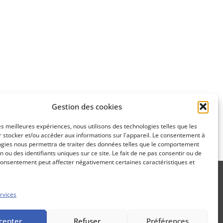
Apprenez
à investir en Bourse
Découvrez
Gestion des cookies
notre méthode d'investissement
les meilleures expériences, nous utilisons des technologies telles que les
 stocker et/ou accéder aux informations sur l'appareil. Le consentement à
ogies nous permettra de traiter des données telles que le comportement
n ou des identifiants uniques sur ce site. Le fait de ne pas consentir ou de
consentement peut affecter négativement certaines caractéristiques et
rvices
Propos Utiles est une publication
cepter
Refuser
Préférences
des Editions Marigny