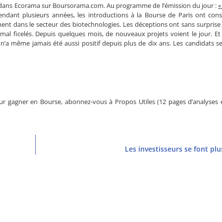
s, dans Ecorama sur Boursorama.com. Au programme de l’émission du jour :
«
endant plusieurs années, les introductions à la Bourse de Paris ont con
ement dans le secteur des biotechnologies. Les déceptions ont sans surprise 
al ficelés. Depuis quelques mois, de nouveaux projets voient le jour. Et m
 n’a même jamais été aussi positif depuis plus de dix ans. Les candidats s
r gagner en Bourse, abonnez-vous à Propos Utiles (12 pages d’analyses e
Les investisseurs se font pl