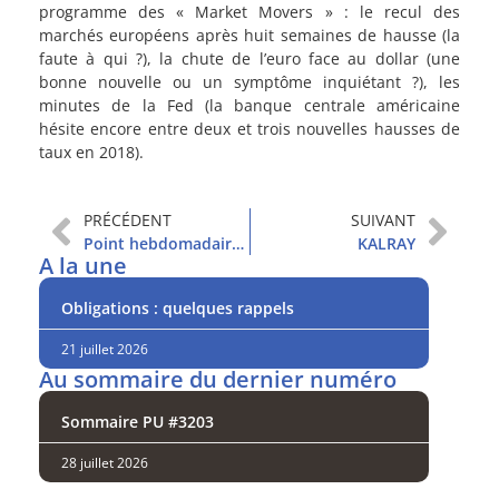
programme des « Market Movers » : le recul des
marchés européens après huit semaines de hausse (la
faute à qui ?), la chute de l’euro face au dollar (une
bonne nouvelle ou un symptôme inquiétant ?), les
minutes de la Fed (la banque centrale américaine
hésite encore entre deux et trois nouvelles hausses de
taux en 2018).
PRÉCÉDENT
SUIVANT
Point hebdomadaire et sommaire
KALRAY
A la une
Obligations : quelques rappels
21 juillet 2026
Au sommaire du dernier numéro
Sommaire PU #3203
28 juillet 2026