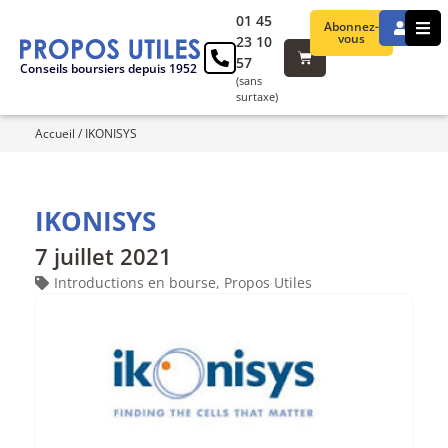
01 45
Abonnez-
vous
23 10
57
Conseils boursiers depuis 1952
(sans
surtaxe)
Accueil
/
IKONISYS
IKONISYS
7 juillet 2021
Introductions en bourse
,
Propos Utiles