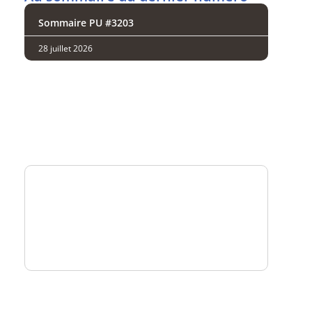
Sommaire PU #3203
28 juillet 2026
Analysez
nos performances
Consultez
un numéro explicatif