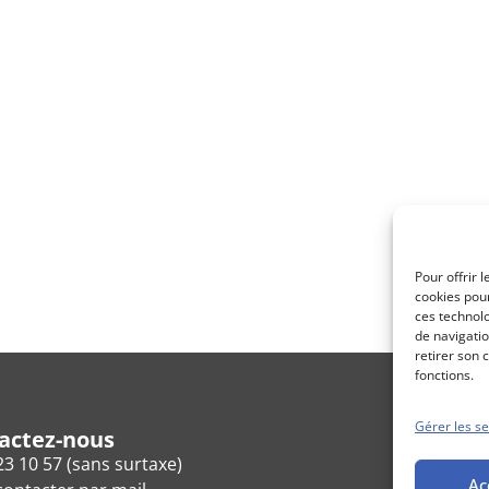
Pour offrir 
cookies pour
ces technol
de navigatio
retirer son 
fonctions.
Gérer les se
actez-nous
23 10 57 (sans surtaxe)
Ac