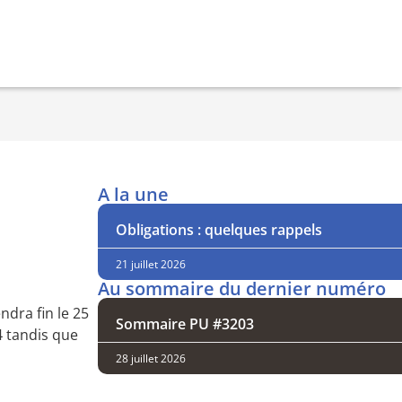
A la une
Obligations : quelques rappels
21 juillet 2026
Au sommaire du dernier numéro
ndra fin le 25
Sommaire PU #3203
14 tandis que
28 juillet 2026