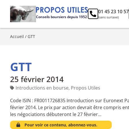
01 45 23 10 57
Conseils boursiers depuis 1952
(sans surtaxe)
Accueil
/
GTT
GTT
25 février 2014
Introductions en bourse
,
Propos Utiles
Code ISIN : FR0011726835 Introduction sur Euronext Par
février 2014. Le prix par action devrait être compris ent
les négociations débuteront le 27 février…
Pour voir ce contenu, abonnez-vous.