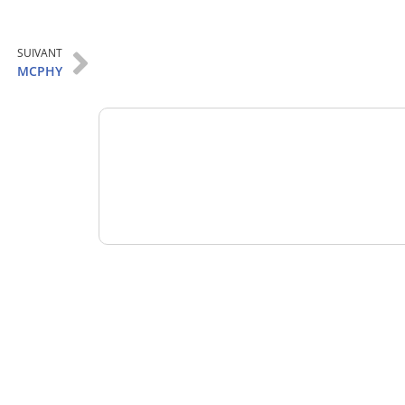
Analysez
SUIVANT
nos performances
MCPHY
Consultez
un numéro explicatif
Bénéficiez
d'un essai gratuit