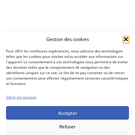
Découvrez
Gestion des cookies
notre méthode d'investissement
Pour offrir les meilleures expériences, nous utilisons des technologies
telles que les cookies pour stocker et/ou accéder aux informations sur
l'appareil. Le consentement à ces technologies nous permettra de traiter
des données telles que le comportement de navigation ou des
identifiants uniques sur ce site. Le fait de ne pas consentir ou de retirer
son consentement peut affecter négativement certaines caractéristiques
et fonctions.
Gérer les services
Conseils boursiers depuis 1952
Propos Utiles est
une publication
Accepter
des Editions
Marigny
Refuser
Mentions Légales
Politique cookie