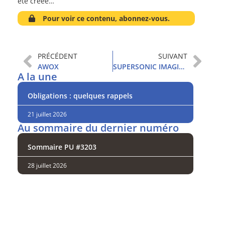
été créée…
Pour voir ce contenu, abonnez-vous.
PRÉCÉDENT
SUIVANT
AWOX
SUPERSONIC IMAGINE
A la une
Obligations : quelques rappels
21 juillet 2026
Au sommaire du dernier numéro
Sommaire PU #3203
28 juillet 2026
Analysez
nos performances