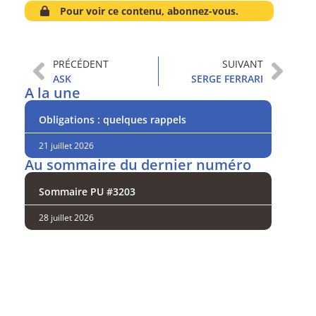
Pour voir ce contenu, abonnez-vous.
PRÉCÉDENT
SUIVANT
ASK
SERGE FERRARI
A la une
Obligations : quelques rappels
21 juillet 2026
Au sommaire du dernier numéro
Sommaire PU #3203
28 juillet 2026
Analysez
nos performances