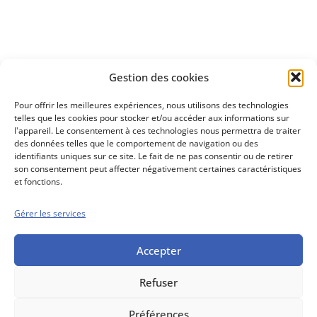
Découvrez
Gestion des cookies
notre méthode d'investissement
Pour offrir les meilleures expériences, nous utilisons des technologies
telles que les cookies pour stocker et/ou accéder aux informations sur
l'appareil. Le consentement à ces technologies nous permettra de traiter
des données telles que le comportement de navigation ou des
identifiants uniques sur ce site. Le fait de ne pas consentir ou de retirer
son consentement peut affecter négativement certaines caractéristiques
et fonctions.
Gérer les services
Conseils boursiers depuis 1952
Propos Utiles est
une publication
Accepter
des Editions
Marigny
Refuser
Mentions Légales
Politique cookie
Conditions générales de vente
Préférences