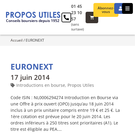
01 45
Abonnez-
vous
23 10
57
Conseils boursiers depuis 1952
(sans
surtaxe)
Accueil
/
EURONEXT
EURONEXT
17 juin 2014
Introductions en bourse
,
Propos Utiles
Code ISIN : NL0006294274 Introduction en Bourse via
une Offre à prix ouvert (OPO) jusqu’au 18 juin 2014
inclus à un prix unitaire compris entre 19 € et 25 €. La
1ère cotation est prévue pour le 20 juin 2014. Les
ordres inférieurs à 250 titres sont prioritaires (A1). Le
titre est éligible au PEA.…