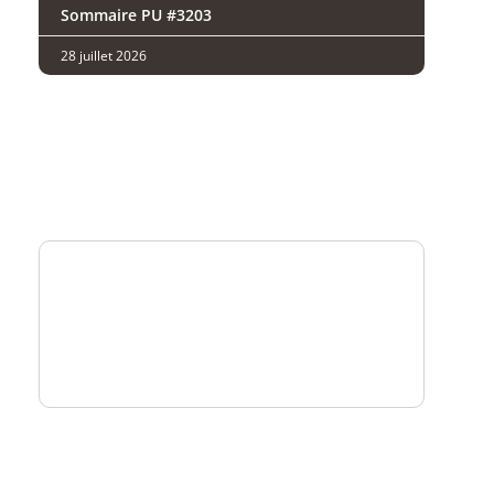
Sommaire PU #3203
28 juillet 2026
Analysez
nos performances
Consultez
un numéro explicatif
Bénéficiez