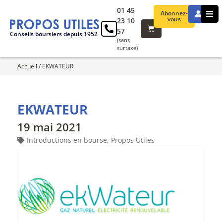
01 45
Abonnez-
vous
23 10
57
Conseils boursiers depuis 1952
(sans
surtaxe)
Accueil
/
EKWATEUR
EKWATEUR
19 mai 2021
Introductions en bourse
,
Propos Utiles