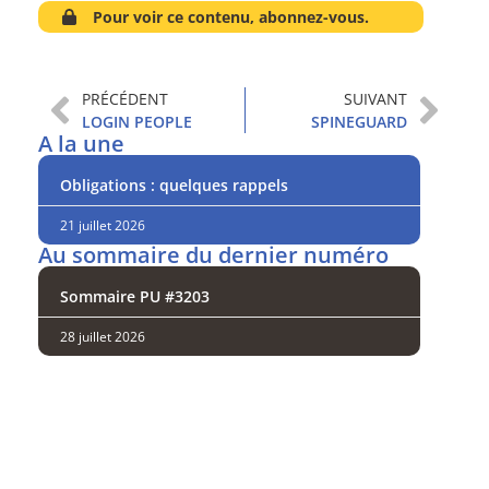
Pour voir ce contenu, abonnez-vous.
PRÉCÉDENT
SUIVANT
LOGIN PEOPLE
SPINEGUARD
A la une
Obligations : quelques rappels
21 juillet 2026
Au sommaire du dernier numéro
Sommaire PU #3203
28 juillet 2026
Analysez
nos performances