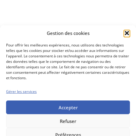
Découvrez
Gestion des cookies
notre méthode d'investissement
Pour offrir les meilleures expériences, nous utilisons des technologies
telles que les cookies pour stocker et/ou accéder aux informations sur
l'appareil. Le consentement à ces technologies nous permettra de traiter
des données telles que le comportement de navigation ou des
identifiants uniques sur ce site. Le fait de ne pas consentir ou de retirer
son consentement peut affecter négativement certaines caractéristiques
et fonctions.
Gérer les services
Conseils boursiers depuis 1952
Propos Utiles est
une publication
Accepter
des Editions
Marigny
Refuser
Mentions Légales
Politique cookie
Conditions générales de vente
Préférences