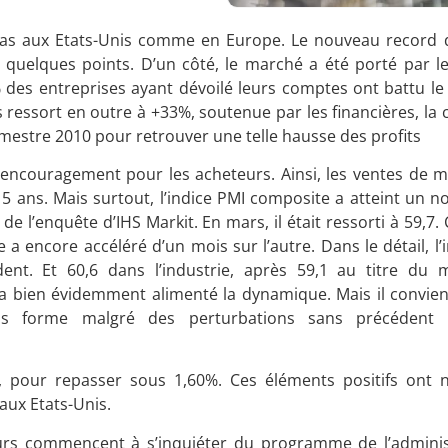
 pas aux Etats-Unis comme en Europe. Le nouveau record
t quelques points. D’un côté, le marché a été porté par le
4% des entreprises ayant dévoilé leurs comptes ont battu l
ts ressort en outre à +33%, soutenue par les financières, 
imestre 2010 pour retrouver une telle hausse des profits
 encouragement pour les acheteurs. Ainsi,
les ventes de 
5 ans. Mais surtout, l’indice PMI composite a atteint un n
 de l’enquête d’IHS Markit. En mars, il était ressorti à 59,7
 a encore accéléré d’un mois sur l’autre. Dans le détail, l’i
dent. Et 60,6 dans l’industrie, après 59,1 au titre du
9 a bien évidemment alimenté la dynamique. Mais il convien
ris forme malgré des perturbations sans précédent 
s, pour repasser sous 1,60%. Ces éléments positifs ont
aux Etats-Unis.
rs commencent à s’inquiéter du programme de l’administ