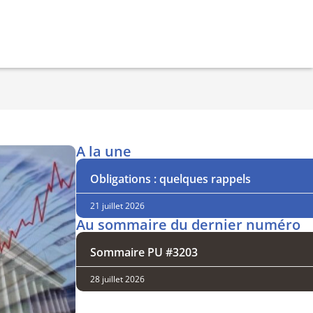
A la une
Obligations : quelques rappels
21 juillet 2026
Au sommaire du dernier numéro
Sommaire PU #3203
28 juillet 2026