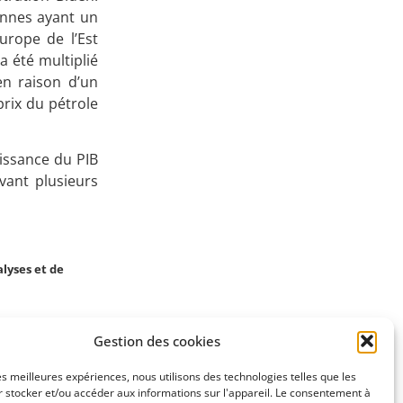
onnes ayant un
Apprenez
urope de l’Est
à investir en Bourse
 été multiplié
en raison d’un
prix du pétrole
oissance du PIB
Découvrez
avant plusieurs
notre méthode d'investissement
lyses et de
Gestion des cookies
SUIVANT
les meilleures expériences, nous utilisons des technologies telles que les
27/4/2021)
 stocker et/ou accéder aux informations sur l'appareil. Le consentement à