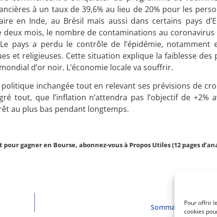
inancières à un taux de 39,6% au lieu de 20% pour les pers
aire en Inde, au Brésil mais aussi dans certains pays d’E
e deux mois, le nombre de contaminations au coronavirus a
. Le pays a perdu le contrôle de l’épidémie, notamment 
s et religieuses. Cette situation explique la faiblesse des 
ondial d’or noir. L’économie locale va souffrir.
 politique inchangée tout en relevant ses prévisions de cr
lgré tout, que l’inflation n’attendra pas l’objectif de +2% 
érêt au plus bas pendant longtemps.
 pour gagner en Bourse, abonnez-vous à Propos Utiles (12 pages d’ana
Pour offrir 
Sommaire PU 2949 (
cookies pour