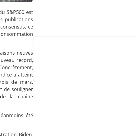
Analysez
 du S&P500 est
nos performances
s publications
e consensus, ce
la consommation
maisons neuves
Consultez
ouveau record,
un numéro explicatif
. Concrètement,
ndice a atteint
 mois de mars.
t de souligner
de la chaîne
Bénéficiez
d'un essai gratuit
 néanmoins été
ration Biden.