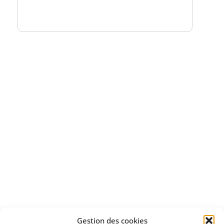
un numéro explicatif
Bénéficiez
d'un essai gratuit
Apprenez
à investir en Bourse
Découvrez
Gestion des cookies