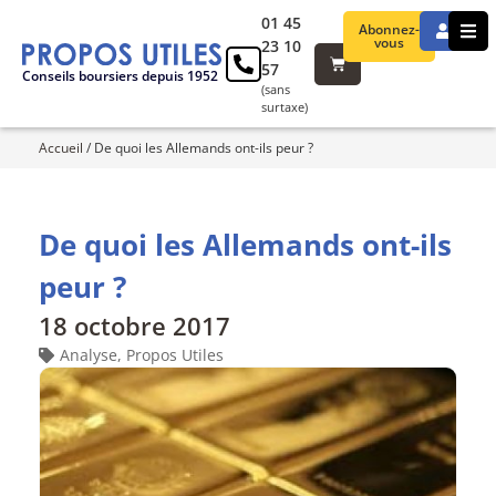
01 45
Abonnez-
vous
23 10
57
Conseils boursiers depuis 1952
(sans
surtaxe)
Accueil
/
De quoi les Allemands ont-ils peur ?
De quoi les Allemands ont-ils
peur ?
18 octobre 2017
Analyse
,
Propos Utiles