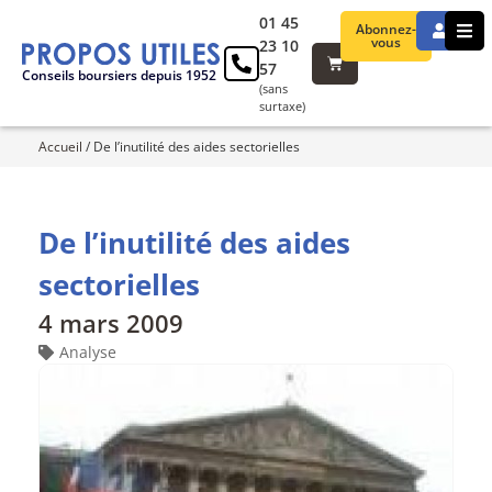
01 45
Abonnez-
vous
23 10
57
Conseils boursiers depuis 1952
(sans
surtaxe)
Accueil
/
De l’inutilité des aides sectorielles
De l’inutilité des aides
sectorielles
4 mars 2009
Analyse