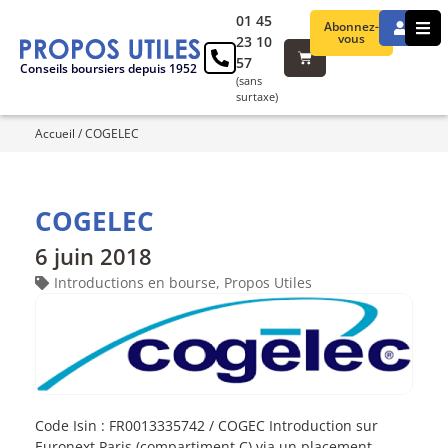
01 45
Abonnez-
vous
23 10
57
Conseils boursiers depuis 1952
(sans
surtaxe)
Accueil
/
COGELEC
COGELEC
6 juin 2018
Introductions en bourse
,
Propos Utiles
Code Isin : FR0013335742 / COGEC Introduction sur
Euronext Paris (compartiment C) via un placement