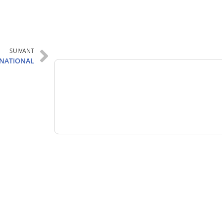
Analysez
nos performances
SUIVANT
RNATIONAL
Consultez
un numéro explicatif
Bénéficiez
d'un essai gratuit