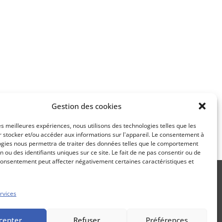
Apprenez
à investir en Bourse
Découvrez
Gestion des cookies
notre méthode d'investissement
les meilleures expériences, nous utilisons des technologies telles que les
 stocker et/ou accéder aux informations sur l'appareil. Le consentement à
ogies nous permettra de traiter des données telles que le comportement
n ou des identifiants uniques sur ce site. Le fait de ne pas consentir ou de
consentement peut affecter négativement certaines caractéristiques et
rvices
Propos Utiles est une publication
cepter
Refuser
Préférences
des Editions Marigny