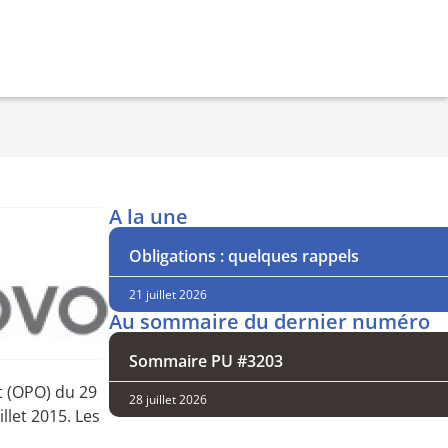
A la une
Obligations : quelques rappels
21 juillet 2026
Au sommaire du dernier numéro
Sommaire PU #3203
t (OPO) du 29
28 juillet 2026
llet 2015. Les