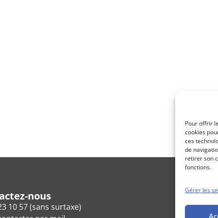
Pour offrir 
cookies pour
ces technol
de navigatio
retirer son 
fonctions.
Gérer les se
actez-nous
23 10 57 (sans surtaxe)
Ac