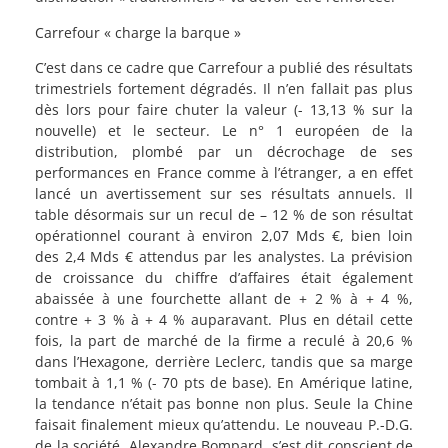
Carrefour « charge la barque »
C’est dans ce cadre que Carrefour a publié des résultats
trimestriels fortement dégradés. Il n’en fallait pas plus
dès lors pour faire chuter la valeur (- 13,13 % sur la
nouvelle) et le secteur. Le n° 1 européen de la
distribution, plombé par un décrochage de ses
performances en France comme à l’étranger, a en effet
lancé un avertissement sur ses résultats annuels. Il
table désormais sur un recul de – 12 % de son résultat
opérationnel courant à environ 2,07 Mds €, bien loin
des 2,4 Mds € attendus par les analystes. La prévision
de croissance du chiffre d’affaires était également
abaissée à une fourchette allant de + 2 % à + 4 %,
contre + 3 % à + 4 % auparavant. Plus en détail cette
fois, la part de marché de la firme a reculé à 20,6 %
dans l’Hexagone, derrière Leclerc, tandis que sa marge
tombait à 1,1 % (- 70 pts de base). En Amérique latine,
la tendance n’était pas bonne non plus. Seule la Chine
faisait finalement mieux qu’attendu. Le nouveau P.-D.G.
de la société, Alexandre Bompard, s’est dit conscient de