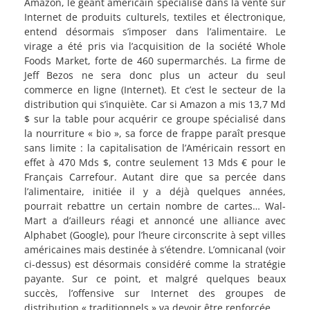
Amazon, le géant américain spécialisé dans la vente sur
Internet de produits culturels, textiles et électronique,
entend désormais s’imposer dans l’alimentaire. Le
virage a été pris via l’acquisition de la société Whole
Foods Market, forte de 460 supermarchés. La firme de
Jeff Bezos ne sera donc plus un acteur du seul
commerce en ligne (Internet). Et c’est le secteur de la
distribution qui s’inquiète. Car si Amazon a mis 13,7 Md
$ sur la table pour acquérir ce groupe spécialisé dans
la nourriture « bio », sa force de frappe paraît presque
sans limite : la capitalisation de l’Américain ressort en
effet à 470 Mds $, contre seulement 13 Mds € pour le
Français Carrefour. Autant dire que sa percée dans
l’alimentaire, initiée il y a déjà quelques années,
pourrait rebattre un certain nombre de cartes… Wal-
Mart a d’ailleurs réagi et annoncé une alliance avec
Alphabet (Google), pour l’heure circonscrite à sept villes
américaines mais destinée à s’étendre. L’omnicanal (voir
ci-dessus) est désormais considéré comme la stratégie
payante. Sur ce point, et malgré quelques beaux
succès, l’offensive sur Internet des groupes de
distribution « traditionnels » va devoir être renforcée.