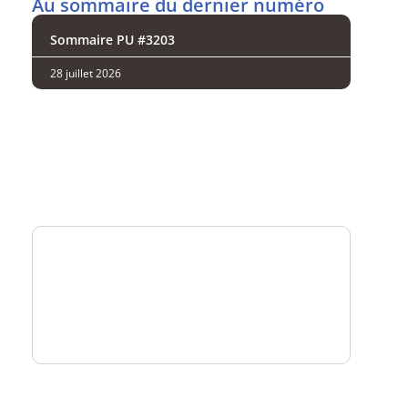
Au sommaire du dernier numéro
Sommaire PU #3203
28 juillet 2026
Analysez
nos performances
Consultez
un numéro explicatif