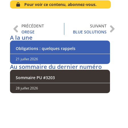
Pour voir ce contenu, abonnez-vous.
PRÉCÉDENT
SUIVANT
OREGE
BLUE SOLUTIONS
A la une
Obligations : quelques rappels
21 juillet 2026
Au sommaire du dernier numéro
Sommaire PU #3203
28 juillet 2026
Analysez
nos performances