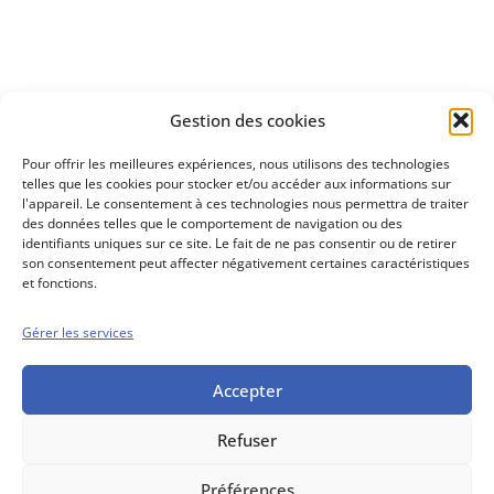
Découvrez
Gestion des cookies
notre méthode d'investissement
Pour offrir les meilleures expériences, nous utilisons des technologies
telles que les cookies pour stocker et/ou accéder aux informations sur
l'appareil. Le consentement à ces technologies nous permettra de traiter
des données telles que le comportement de navigation ou des
identifiants uniques sur ce site. Le fait de ne pas consentir ou de retirer
son consentement peut affecter négativement certaines caractéristiques
et fonctions.
Gérer les services
Conseils boursiers depuis 1952
Propos Utiles est
une publication
Accepter
des Editions
Marigny
Refuser
Mentions Légales
Politique cookie
Conditions générales de vente
Préférences