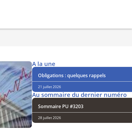
A la une
Obligations : quelques rappels
21 juillet 2026
Au sommaire du dernier numéro
Sommaire PU #3203
28 juillet 2026