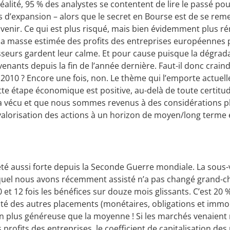
éalité, 95 % des analystes se contentent de lire le passé po
s d’expansion – alors que le secret en Bourse est de se rem
avenir. Ce qui est plus risqué, mais bien évidemment plus 
ue la masse estimée des profits des entreprises européennes 
sseurs gardent leur calme. Et pour cause puisque la dégrada
rvenants depuis la fin de l’année dernière. Faut-il donc crain
2010 ? Encore une fois, non. Le thème qui l’emporte actuel
cette étape économique est positive, au-delà de toute certitud
e a vécu et que nous sommes revenus à des considérations p
-valorisation des actions à un horizon de moyen/long terme 
s été aussi forte depuis la Seconde Guerre mondiale. La sous-
uquel nous avons récemment assisté n’a pas changé grand-c
0 et 12 fois les bénéfices sur douze mois glissants. C’est 20 
ité des autres placements (monétaires, obligations et immobi
on plus généreuse que la moyenne ! Si les marchés venaient
profits des entreprises, le coefficient de capitalisation des 