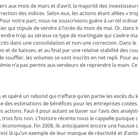
s aux mois de mars et d’avril, la majorité des investisseur
ection des indices. Selon eux, les actions étant allées « tro
e. Pour notre part, nous ne souscrivions guère à un tel scénar
sier qui stipule de vendre à l’orée du mois de mai. Or, dans 
endre trop au sérieux ce type de martingale qui s’avère m
inscrits dans une consolidation et non une correction. Dans le
t de baisses, et au final par une relative stabilité des cou
 souffler, les volumes se sont inscrits en net repli. Pour au
almie n’a pas permis aux vendeurs de reprendre la main. C
s et opéré un rebond qui n’efface qu’en partie les excès du k
e des estimations de bénéfices pour les entreprises cotées. 
es actions. Faut-il pour autant se baser sur l’avis des analys
ois fois non. L’histoire récente nous le rappelle puisque c
 et économique. Fin 2008, ils anticipaient encore une hausse 
est là qu’un exemple de leur manque de réactivité et d’anti