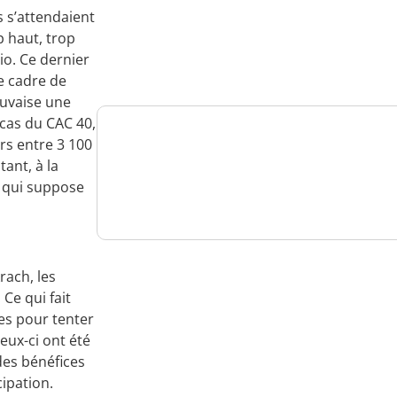
s s’attendaient
Analysez
p haut, trop
nos performances
io. Ce dernier
le cadre de
auvaise une
 cas du CAC 40,
rs entre 3 100
Consultez
tant, à la
e qui suppose
un numéro explicatif
rach, les
Bénéficiez
Ce qui fait
tes pour tenter
d'un essai gratuit
eux-ci ont été
des bénéfices
cipation.