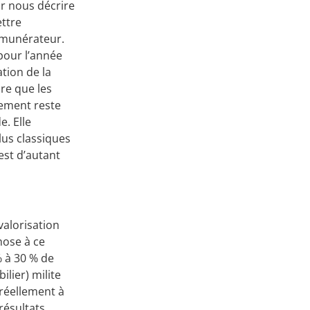
ur nous décrire
Apprenez
ettre
rémunérateur.
à investir en Bourse
pour l’année
tion de la
dre que les
lement reste
e. Elle
Découvrez
lus classiques
notre méthode d'investissement
est d’autant
valorisation
hose à ce
% à 30 % de
lier) milite
 réellement à
résultats