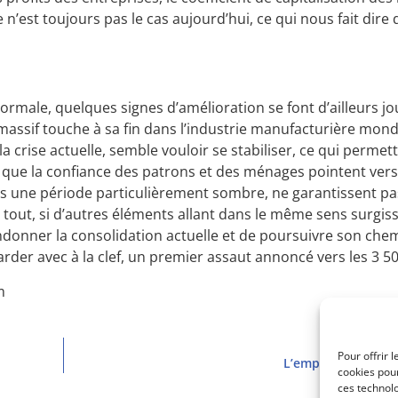
n’est toujours pas le cas aujourd’hui, ce qui nous fait dire 
rmale, quelques signes d’amélioration se font d’ailleurs jou
ssif touche à sa fin dans l’industrie manufacturière mond
 crise actuelle, semble vouloir se stabiliser, ce qui permet
els que la confiance des patrons et des ménages pointent vers
ès une période particulièrement sombre, ne garantissent pa
é tout, si d’autres éléments allant dans le même sens surgis
ndonner la consolidation actuelle et de poursuivre son che
arder avec à la clef, un premier assaut annoncé vers les 3 50
m
Pour offrir 
L’emprunt EDF : pe
cookies pour
ces technol