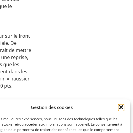
que le
r sur le front
iale. De
trait de mettre
 une reprise,
s que les
sent dans les
min « haussier
0 pts.
Gestion des cookies
SUIVANT
les meilleures expériences, nous utilisons des technologies telles que les
u attractif
 stocker et/ou accéder aux informations sur l'appareil. Le consentement à
ogies nous permettra de traiter des données telles que le comportement