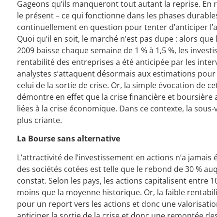
Gageons qu’ils manqueront tout autant la reprise. En r
le présent – ce qui fonctionne dans les phases durable
continuellement en question pour tenter d’anticiper l’
Quoi qu’il en soit, le marché n’est pas dupe : alors q
2009 baisse chaque semaine de 1 % à 1,5 %, les investi
rentabilité des entreprises a été anticipée par les inte
analystes s’attaquent désormais aux estimations pour 
celui de la sortie de crise. Or, la simple évocation de 
démontre en effet que la crise financière et boursièr
liées à la crise économique. Dans ce contexte, la sous
plus criante.
La Bourse sans alternative
L’attractivité de l’investissement en actions n’a jamai
des sociétés cotées est telle que le rebond de 30 % a
constat. Selon les pays, les actions capitalisent entre 1
moins que la moyenne historique. Or, la faible rentabil
pour un report vers les actions et donc une valorisati
anticiper la sortie de la crise et donc une remontée des 