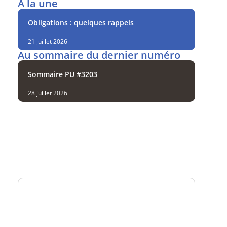
A la une
Obligations : quelques rappels
21 juillet 2026
Au sommaire du dernier numéro
Sommaire PU #3203
28 juillet 2026
Analysez
nos performances
Consultez
un numéro explicatif