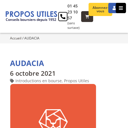
01 45
Abonnez-
vous
23 10
57
Conseils boursiers depuis 1952
(sans
surtaxe)
Accueil
/
AUDACIA
AUDACIA
6 octobre 2021
Introductions en bourse
,
Propos Utiles