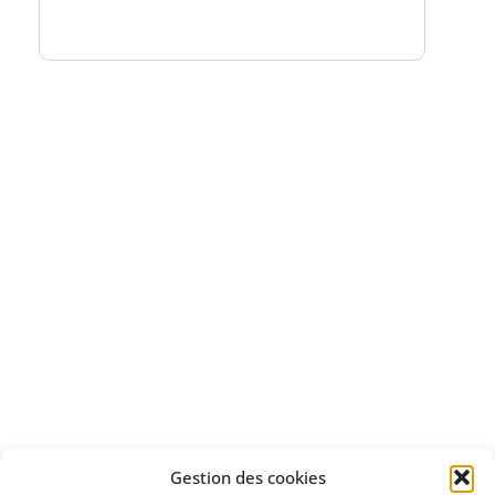
Bénéficiez
d'un essai gratuit
Apprenez
à investir en Bourse
Découvrez
Gestion des cookies
notre méthode d'investissement