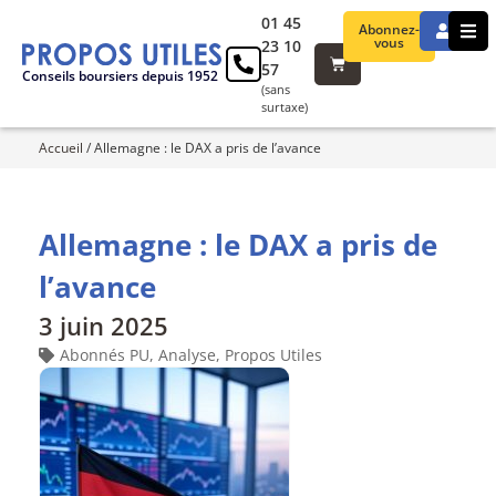
01 45
Abonnez-
vous
23 10
57
Conseils boursiers depuis 1952
(sans
surtaxe)
Accueil
/
Allemagne : le DAX a pris de l’avance
Allemagne : le DAX a pris de
l’avance
3 juin 2025
Abonnés PU
,
Analyse
,
Propos Utiles