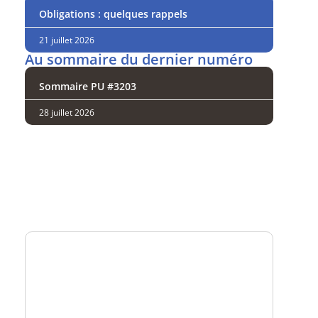
Obligations : quelques rappels
21 juillet 2026
Au sommaire du dernier numéro
Sommaire PU #3203
28 juillet 2026
Analysez
nos performances
Consultez
un numéro explicatif