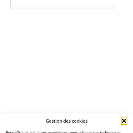
Bénéficiez
d'un essai gratuit
Apprenez
à investir en Bourse
Découvrez
Gestion des cookies
notre méthode d'investissement
Pour offrir les meilleures expériences, nous utilisons des technologies