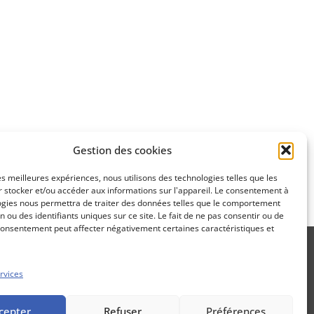
Apprenez
à investir en Bourse
Découvrez
Gestion des cookies
notre méthode d'investissement
les meilleures expériences, nous utilisons des technologies telles que les
 stocker et/ou accéder aux informations sur l'appareil. Le consentement à
ogies nous permettra de traiter des données telles que le comportement
n ou des identifiants uniques sur ce site. Le fait de ne pas consentir ou de
consentement peut affecter négativement certaines caractéristiques et
rvices
Propos Utiles est une publication
cepter
Refuser
Préférences
des Editions Marigny