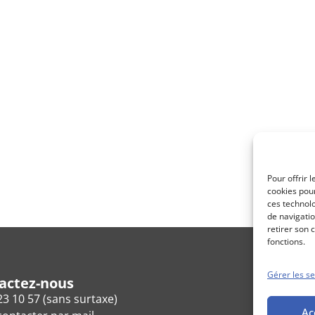
Pour offrir 
cookies pour
ces technol
de navigatio
retirer son 
fonctions.
Gérer les se
actez-nous
23 10 57 (sans surtaxe)
Ac