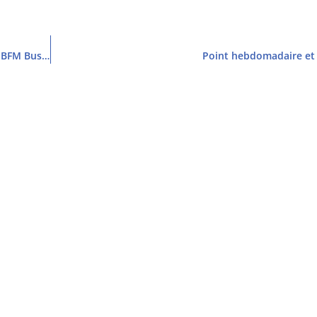
Intervention des Propos Utiles dans AfterBusiness sur BFM Business
Point hebdomadaire et