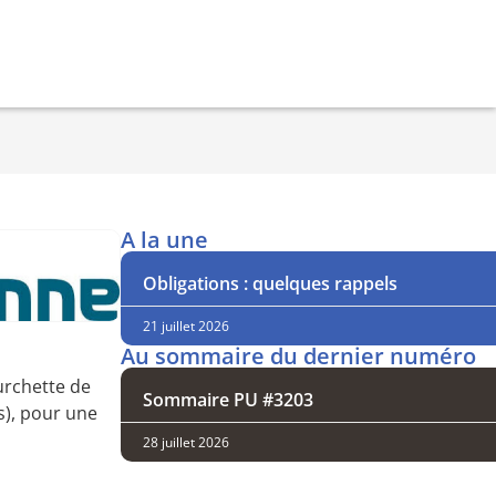
A la une
Obligations : quelques rappels
21 juillet 2026
Au sommaire du dernier numéro
urchette de
Sommaire PU #3203
s), pour une
28 juillet 2026