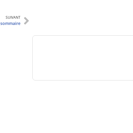
Analysez
SUIVANT
nos performances
 sommaire
Consultez
un numéro explicatif
Bénéficiez
d'un essai gratuit