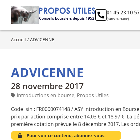
01 45 23 10 57
Conseils boursiers depuis 1952
(sans surtaxe)
Accueil
/
ADVICENNE
ADVICENNE
28 novembre 2017
Introductions en bourse
,
Propos Utiles
Code Isin : FR0000074148 / ASY Introduction en Bourse
prix par action comprise entre 14,03 € et 18,97 €. La p
première cotation prévue le 8 décembre 2017. Les ordr
Pour voir ce contenu, abonnez-vous.