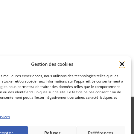
Apprenez
à investir en Bourse
Découvrez
Gestion des cookies
notre méthode d'investissement
les meilleures expériences, nous utilisons des technologies telles que les
 stocker et/ou accéder aux informations sur l'appareil. Le consentement à
ogies nous permettra de traiter des données telles que le comportement
n ou des identifiants uniques sur ce site. Le fait de ne pas consentir ou de
consentement peut affecter négativement certaines caractéristiques et
rvices
Propos Utiles est une publication
cepter
Refuser
Préférences
des Editions Marigny