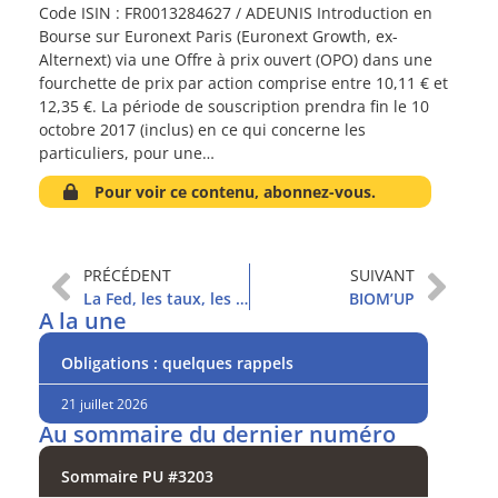
Code ISIN : FR0013284627 / ADEUNIS Introduction en
Bourse sur Euronext Paris (Euronext Growth, ex-
Alternext) via une Offre à prix ouvert (OPO) dans une
fourchette de prix par action comprise entre 10,11 € et
12,35 €. La période de souscription prendra fin le 10
octobre 2017 (inclus) en ce qui concerne les
particuliers, pour une…
Pour voir ce contenu, abonnez-vous.
PRÉCÉDENT
SUIVANT
La Fed, les taux, les actions : quels liens ?
BIOM’UP
A la une
Obligations : quelques rappels
21 juillet 2026
Au sommaire du dernier numéro
Sommaire PU #3203