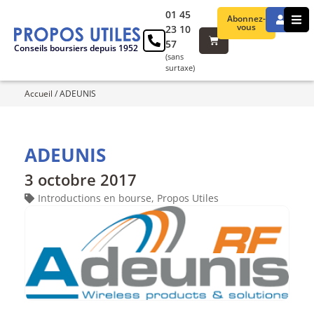
01 45
Abonnez-
vous
23 10
57
Conseils boursiers depuis 1952
(sans
surtaxe)
Accueil
/
ADEUNIS
ADEUNIS
3 octobre 2017
Introductions en bourse
,
Propos Utiles