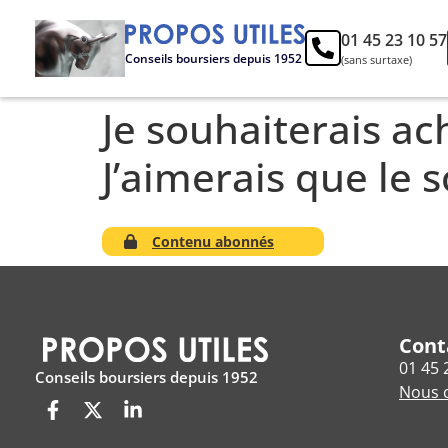
01 45 23 10 57
Conseils boursiers depuis 1952
(sans surtaxe)
Je souhaiterais ac
J’aimerais que le 
Contenu abonnés
Cont
01 45 
Conseils boursiers depuis 1952
Nous c