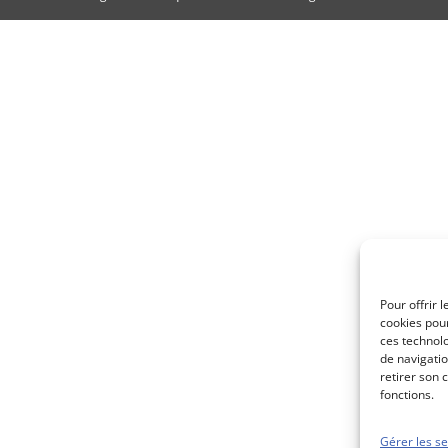
Pour offrir 
cookies pour
ces technol
de navigatio
retirer son 
fonctions.
Gérer les se