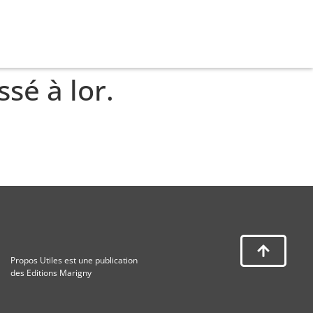
sé à lor.
Propos Utiles est une publication
des Editions Marigny