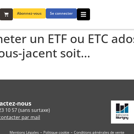
Abonnez-vous
Se connecter
heter un ETF ou ETC ados
sous-jacent soit…
actez-nous
23 10 57 (sans surtaxe)
ontacter par mail
Mentions Légales
Politique cookie
Conditions générales de vente