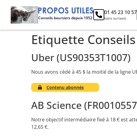
01 45 23 10 57
Conseils boursiers depuis 1952
(sans surtaxe)
Etiquette Conseils
Uber (US90353T1007)
Nous avons cédé à 45 $ la moitié de la ligne Ub
Contenu abonnés
AB Science (FR0010557
Notre objectif intermédiaire fixé à 18 € est at
12,65 €.