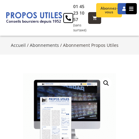
01 45
Abonnez-
vous
23 10
57
Conseils boursiers depuis 1952
(sans
surtaxe)
Accueil
/
Abonnements
/ Abonnement Propos Utiles